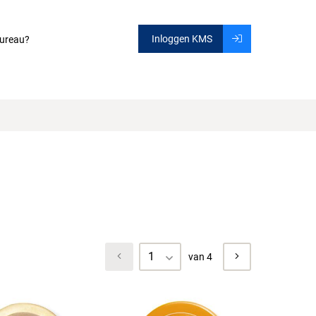
Inloggen KMS
ureau?
1
van 4