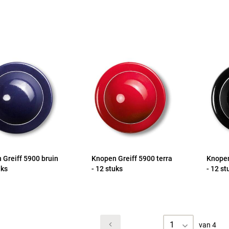
 Greiff 5900 bruin
Knopen Greiff 5900 terra
Knopen
uks
- 12 stuks
- 12 st
1
van 4