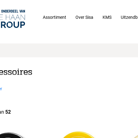
Assortiment
Over Sisa
KMS
Uitzendb
essoires
r
an
52