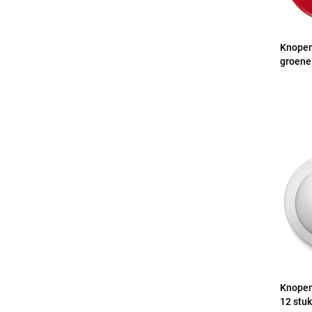
Knopen
groene 
Knopen 
12 stu