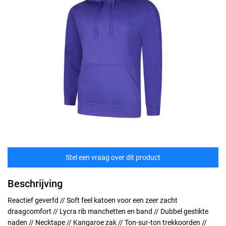
Stel een vraag over dit product
Beschrijving
Reactief geverfd // Soft feel katoen voor een zeer zacht
draagcomfort // Lycra rib manchetten en band // Dubbel gestikte
naden // Necktape // Kangaroe zak // Ton-sur-ton trekkoorden //