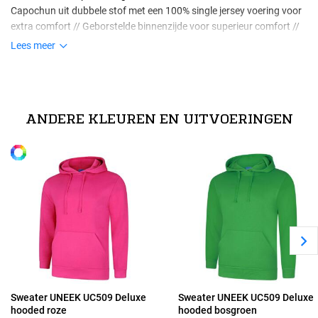
Capochun uit dubbele stof met een 100% single jersey voering voor
extra comfort // Geborstelde binnenzijde voor superieur comfort //
Enzymen gewassen voor extra zacht draagcomfort en verminderde
Lees meer
krimp // Tailored fit
Maten
technische specificaties
XS
40% polyester / 60% voorgekrompen ring-spun gekamd katoen
ANDERE KLEUREN EN UITVOERINGEN
Alle maten
S
M
L
XL
Sweater UNEEK UC509 Deluxe
Sweater UNEEK UC509 Deluxe
hooded roze
hooded bosgroen
2XL