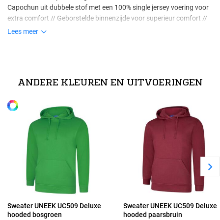
Capochun uit dubbele stof met een 100% single jersey voering voor
extra comfort // Geborstelde binnenzijde voor superieur comfort //
Enzymen gewassen voor extra zacht draagcomfort en verminderde
Lees meer
krimp // Tailored fit
Maten
technische specificaties
XS
40% polyester / 60% voorgekrompen ring-spun gekamd katoen
ANDERE KLEUREN EN UITVOERINGEN
Alle maten
S
M
L
XL
Sweater UNEEK UC509 Deluxe
Sweater UNEEK UC509 Deluxe
hooded bosgroen
hooded paarsbruin
2XL