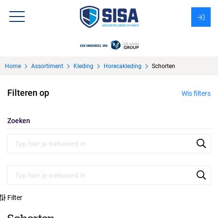
Assortiment
Home
Assortiment
Kleding
Horecakleding
Schorten
Over Sisa
Filteren op
Wis filters
KMS
Uitzendbureau?
Zoeken
Filter