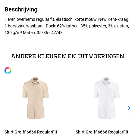
Beschrijving
Heren overhemd regular fit, elastisch, korte mouw, New Kent-kraag,
1 borstzak, wasbaar · Doek: 62% katoen, 35% polyester, 3% elastan,
130 g/m² Maten: 35/36 - 47/48
Maten
38
ANDERE KLEUREN EN UITVOERINGEN
Alle maten
40
42
44
46
Shirt Greiff 6666 RegularFit
Shirt Greiff 6666 RegularFit