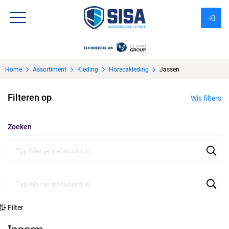
Assortiment
Home
Assortiment
Kleding
Horecakleding
Jassen
Over Sisa
Filteren op
Wis filters
KMS
Uitzendbureau?
Zoeken
Filter