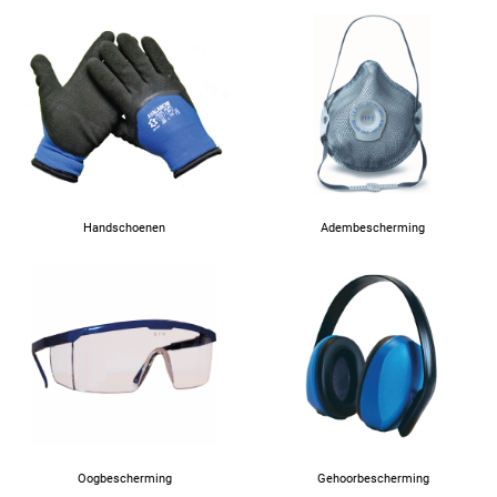
62
63
64
66
Handschoenen
Adembescherming
67
Oogbescherming
Gehoorbescherming