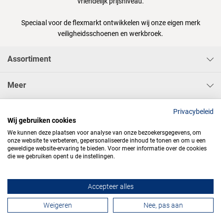
vriendelijk prijsniveau.
Speciaal voor de flexmarkt ontwikkelen wij onze eigen merk
veiligheidsschoenen en werkbroek.
Assortiment
Meer
Sisa Bedrijfskleding & Pbms BV
Privacybeleid
Wij gebruiken cookies
We kunnen deze plaatsen voor analyse van onze bezoekersgegevens, om
onze website te verbeteren, gepersonaliseerde inhoud te tonen en om u een
geweldige website-ervaring te bieden. Voor meer informatie over de cookies
die we gebruiken opent u de instellingen.




Accepteer alles
Contactformulier
Weigeren
Nee, pas aan
Algemene voorwaarden
Privacy
Webdesign