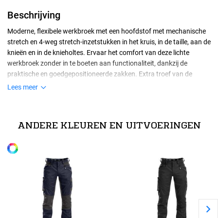
Beschrijving
Moderne, flexibele werkbroek met een hoofdstof met mechanische
stretch en 4-weg stretch-inzetstukken in het kruis, in de taille, aan de
knieën en in de knieholtes. Ervaar het comfort van deze lichte
werkbroek zonder in te boeten aan functionaliteit, dankzij de
praktische en goedgepositioneerde zakken. Extra troef van de
DASSY HELIX? Door de extra stretch sluit de pasvorm perfect aan
Lees meer
rond het lichaam. De combinatie met ingewerkte achterzakken
Maten
zorgt voor een moderne, strakke uitstraling.
42
ANDERE KLEUREN EN UITVOERINGEN
Alle maten
44
46
48