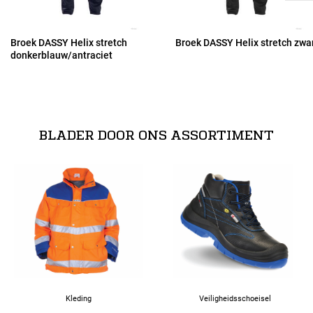
50
Broek DASSY Helix stretch
Broek DASSY Helix stretch zwa
donkerblauw/antraciet
52
53
BLADER DOOR ONS ASSORTIMENT
54
56
58
60
Kleding
Veiligheidsschoeisel