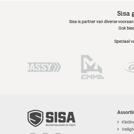
Sisa 
Sisa is partner van diverse vooraa
Ook bied
Speciaal v
Assorti
Kledin
Veilig