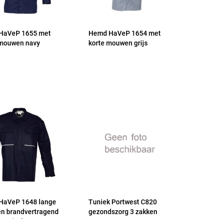
HaVeP 1655 met
Hemd HaVeP 1654 met
 mouwen navy
korte mouwen grijs
HaVeP 1648 lange
Tuniek Portwest C820
n brandvertragend
gezondszorg 3 zakken