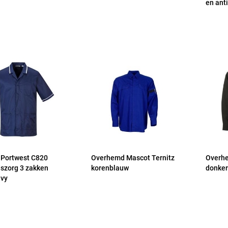
en ant
 Portwest C820
Overhemd Mascot Ternitz
Overhe
szorg 3 zakken
korenblauw
donker
vy