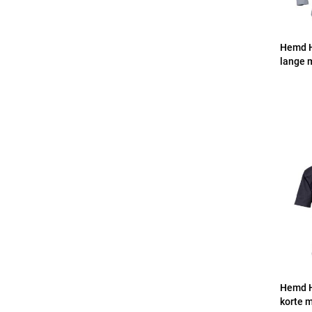
Hemd 
lange 
Hemd 
korte 