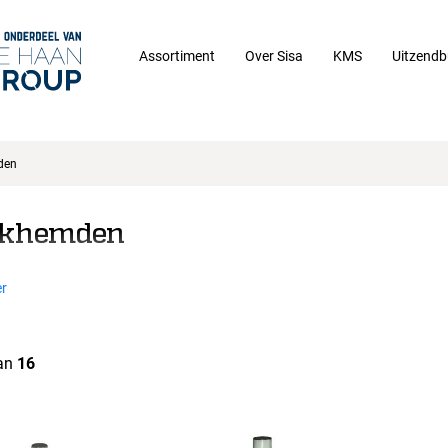
Assortiment
Over Sisa
KMS
Uitzendb
den
khemden
r
an
16