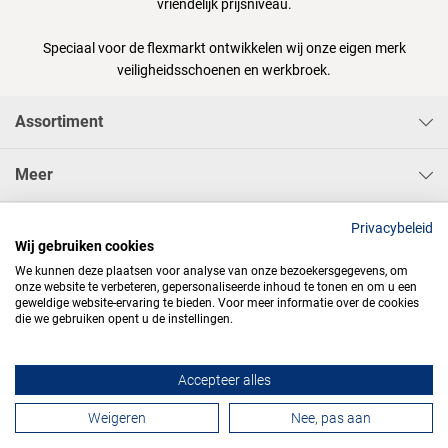
vriendelijk prijsniveau.
Speciaal voor de flexmarkt ontwikkelen wij onze eigen merk
veiligheidsschoenen en werkbroek.
Assortiment
Meer
Sisa Bedrijfskleding & Pbms BV
Privacybeleid
Wij gebruiken cookies
We kunnen deze plaatsen voor analyse van onze bezoekersgegevens, om
onze website te verbeteren, gepersonaliseerde inhoud te tonen en om u een
geweldige website-ervaring te bieden. Voor meer informatie over de cookies
die we gebruiken opent u de instellingen.




Accepteer alles
Contactformulier
Weigeren
Nee, pas aan
Algemene voorwaarden
Privacy
Webdesign