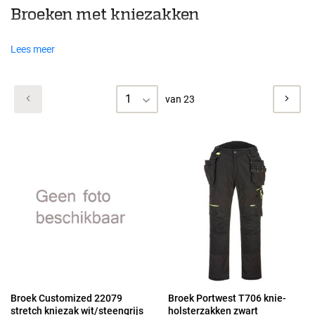
Broeken met kniezakken
Lees meer
1
van 23
Broek Customized 22079
Broek Portwest T706 knie-
stretch kniezak wit/steengrijs
holsterzakken zwart