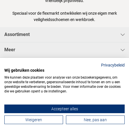
vriendelijk prijsniveau.
Speciaal voor de flexmarkt ontwikkelen wij onze eigen merk
veiligheidsschoenen en werkbroek.
Assortiment
Meer
Sisa Bedrijfskleding & Pbms BV
Privacybeleid
Wij gebruiken cookies
We kunnen deze plaatsen voor analyse van onze bezoekersgegevens, om
onze website te verbeteren, gepersonaliseerde inhoud te tonen en om u een
geweldige website-ervaring te bieden. Voor meer informatie over de cookies
die we gebruiken opent u de instellingen.




Accepteer alles
Contactformulier
Weigeren
Nee, pas aan
Algemene voorwaarden
Privacy
Webdesign