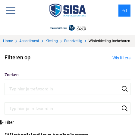
Assortiment
Home
Assortiment
Kleding
Brandveilig
Winterkleding toebehoren
Over Sisa
Filteren op
Wis filters
KMS
Uitzendbureau?
Zoeken
Filter