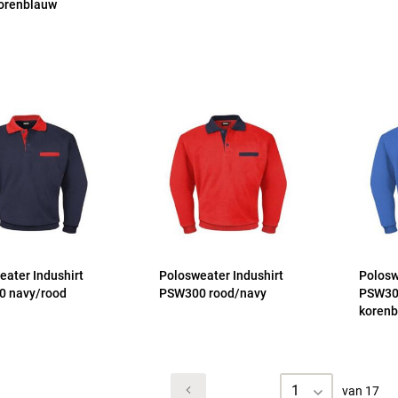
orenblauw
eater Indushirt
Polosweater Indushirt
Polosw
 navy/rood
PSW300 rood/navy
PSW3
korenb
1
van 17