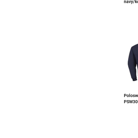
navy/k
Polosw
PSW300