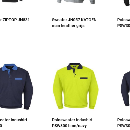
r ZIPTOP JN831
Sweater JN057 KATOEN
Polosw
man heather grijs
PSW300
eater Indushirt
Polosweater Indushirt
Polosw
0
PSW300 lime/navy
PSW30