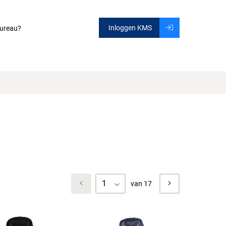
Inloggen KMS
ureau?
1
van 17