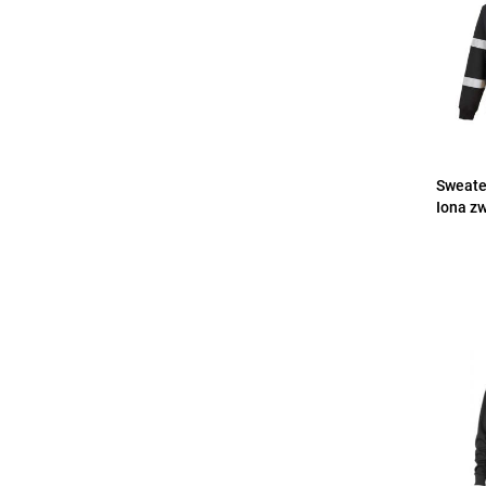
Sweate
Iona z