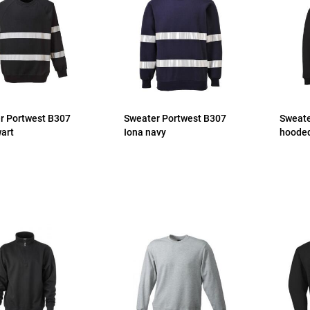
r Portwest B307
Sweater Portwest B307
Sweate
wart
Iona navy
hooded