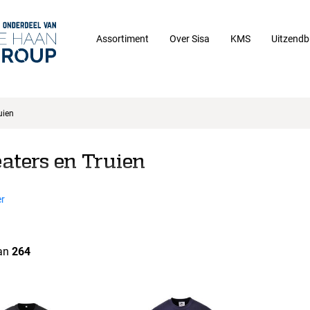
Assortiment
Over Sisa
KMS
Uitzendb
uien
aters en Truien
r
an
264