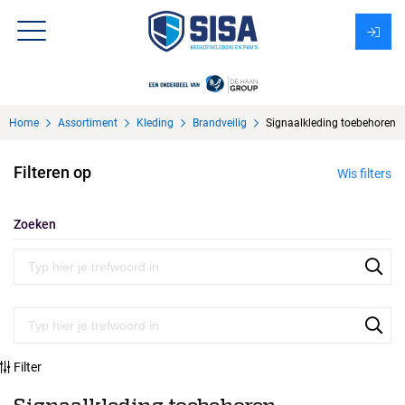
Assortiment
Home
Assortiment
Kleding
Brandveilig
Signaalkleding toebehoren
Over Sisa
Filteren op
Wis filters
KMS
Uitzendbureau?
Zoeken
Filter