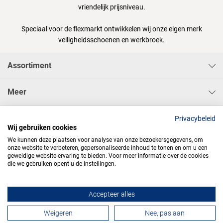
vriendelijk prijsniveau.
Speciaal voor de flexmarkt ontwikkelen wij onze eigen merk
veiligheidsschoenen en werkbroek.
Assortiment
Meer
Sisa Bedrijfskleding & Pbms BV
Privacybeleid
Wij gebruiken cookies
We kunnen deze plaatsen voor analyse van onze bezoekersgegevens, om
onze website te verbeteren, gepersonaliseerde inhoud te tonen en om u een
geweldige website-ervaring te bieden. Voor meer informatie over de cookies
die we gebruiken opent u de instellingen.




Accepteer alles
Contactformulier
Weigeren
Nee, pas aan
Algemene voorwaarden
Privacy
Webdesign