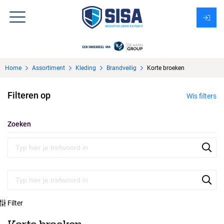
Assortiment
Home
Assortiment
Kleding
Brandveilig
Korte broeken
Over Sisa
Filteren op
Wis filters
KMS
Uitzendbureau?
Zoeken
Filter