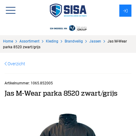
Assortiment
Home
Assortiment
Kleding
Brandveilig
Jassen
Jas M-Wear
Over Sisa
parka 8520 zwart/grijs
KMS
Overzicht
Uitzendbureau?
Artikelnummer:
1065.852005
Jas M-Wear parka 8520 zwart/grijs