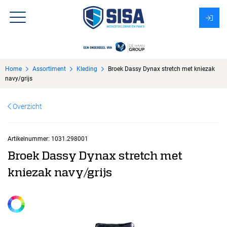
Assortiment
Home
Assortiment
Kleding
Broek Dassy Dynax stretch met kniezak
Over Sisa
navy/grijs
KMS
Overzicht
Uitzendbureau?
Artikelnummer:
1031.298001
Broek Dassy Dynax stretch met
kniezak navy/grijs