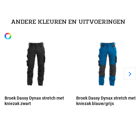
Maten
42
ANDERE KLEUREN EN UITVOERINGEN
Alle maten
44
46
48
50
Broek Dassy Dynax stretch met
Broek Dassy Dynax stretch met
kniezak zwart
kniezak blauw/grijs
52
53