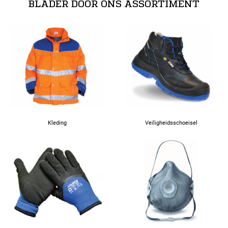
BLADER DOOR ONS ASSORTIMENT
54
56
58
60
Kleding
Veiligheidsschoeisel
62
63
64