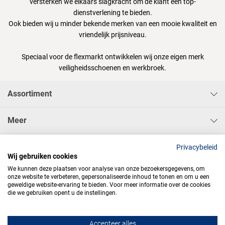
versterken we elkaars slagkracht om de klant een top-
dienstverlening te bieden.
Ook bieden wij u minder bekende merken van een mooie kwaliteit en
vriendelijk prijsniveau.
Speciaal voor de flexmarkt ontwikkelen wij onze eigen merk
veiligheidsschoenen en werkbroek.
Assortiment
Meer
Sisa Bedrijfskleding & Pbms BV
Privacybeleid
Wij gebruiken cookies
We kunnen deze plaatsen voor analyse van onze bezoekersgegevens, om
onze website te verbeteren, gepersonaliseerde inhoud te tonen en om u een
geweldige website-ervaring te bieden. Voor meer informatie over de cookies
die we gebruiken opent u de instellingen.




Accepteer alles