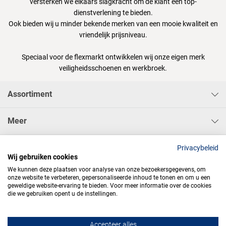
versterken we elkaars slagkracht om de klant een top-
dienstverlening te bieden.
Ook bieden wij u minder bekende merken van een mooie kwaliteit en
vriendelijk prijsniveau.
Speciaal voor de flexmarkt ontwikkelen wij onze eigen merk
veiligheidsschoenen en werkbroek.
Assortiment
Meer
Sisa Bedrijfskleding & Pbms BV
Privacybeleid
Wij gebruiken cookies
We kunnen deze plaatsen voor analyse van onze bezoekersgegevens, om
onze website te verbeteren, gepersonaliseerde inhoud te tonen en om u een
geweldige website-ervaring te bieden. Voor meer informatie over de cookies
die we gebruiken opent u de instellingen.




Accepteer alles