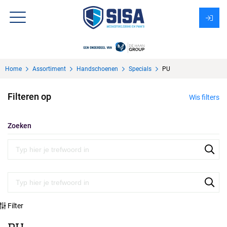
Assortiment
Home
Assortiment
Handschoenen
Specials
PU
Over Sisa
Filteren op
Wis filters
KMS
Uitzendbureau?
Zoeken
Filter