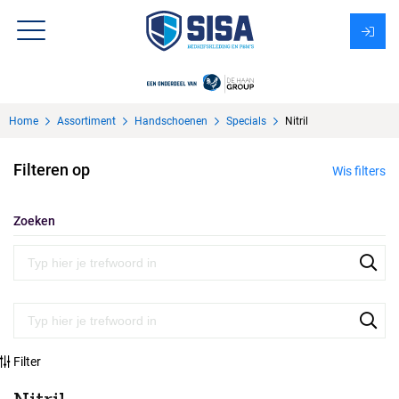
Assortiment
Home
Assortiment
Handschoenen
Specials
Nitril
Over Sisa
Filteren op
Wis filters
KMS
Uitzendbureau?
Zoeken
Filter