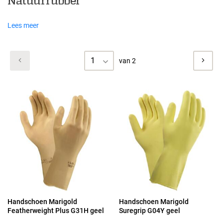
Natuurrubber
Lees meer
1
van 2
Handschoen Marigold
Handschoen Marigold
Featherweight Plus G31H geel
Suregrip G04Y geel