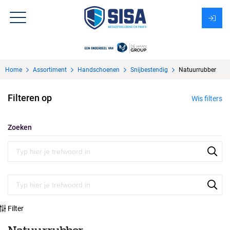
Assortiment
Home
Assortiment
Handschoenen
Snijbestendig
Natuurrubber
Over Sisa
Filteren op
Wis filters
KMS
Uitzendbureau?
Zoeken
Filter