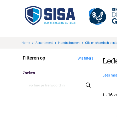
Home
Assortiment
Handschoenen
Olie-en chemisch best
Filteren op
Wis filters
Led
Zoeken
Lees mee
1
-
16
v