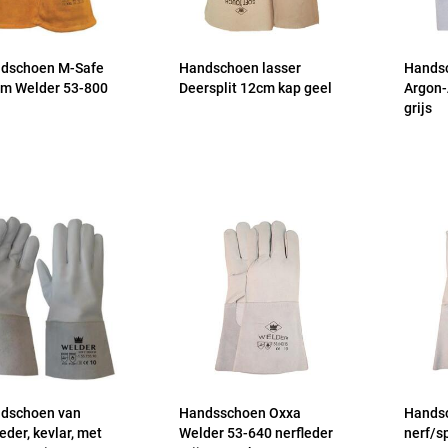
dschoen M-Safe
Handschoen lasser
Handsc
m Welder 53-800
Deersplit 12cm kap geel
Argon-
grijs
dschoen van
Handsschoen Oxxa
Handsc
eder, kevlar, met
Welder 53-640 nerfleder
nerf/s