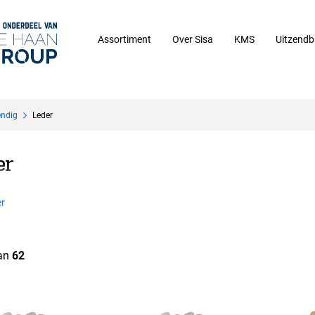
Assortiment
Over Sisa
KMS
Uitzendb
endig
Leder
er
r
an
62