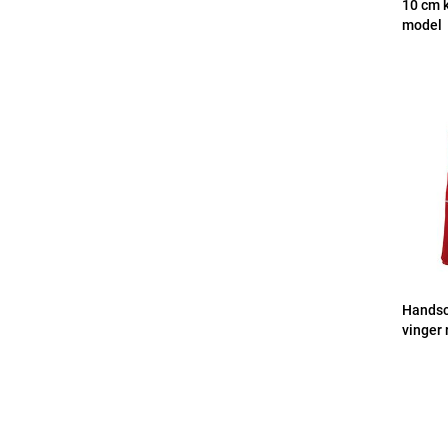
10 cm k
model
Handsc
vinger 