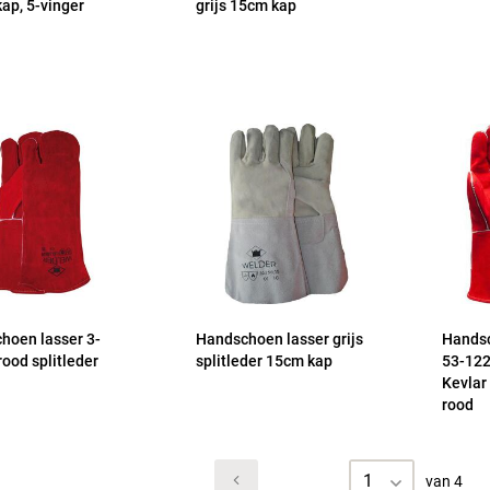
ap, 5-vinger
grijs 15cm kap
hoen lasser 3-
Handschoen lasser grijs
Handsc
rood splitleder
splitleder 15cm kap
53-122
Kevlar
rood
1
van 4