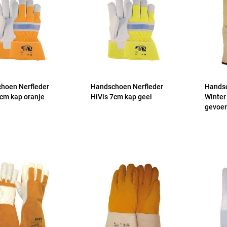
hoen Nerfleder
Handschoen Nerfleder
Handsc
7cm kap oranje
HiVis 7cm kap geel
Winter
gevoer