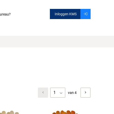
Inloggen KMS
ureau?
1
van 4