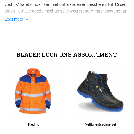
vocht // handschoen kan niet ontbranden en beschermt tot 15 sec.
tegen 100°C // goede mechanische weerstand // machinewasbaar
tot 40°C.
Lees meer
Maten
normeringen
07
EN 388 - 254x EN 407 - x1xxxx
BLADER DOOR ONS ASSORTIMENT
Alle maten
08
09
10
Kleding
Veiligheidsschoeisel