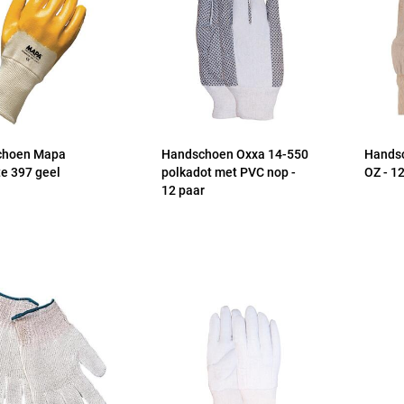
choen Mapa
Handschoen Oxxa 14-550
Handsc
te 397 geel
polkadot met PVC nop -
OZ - 1
12 paar