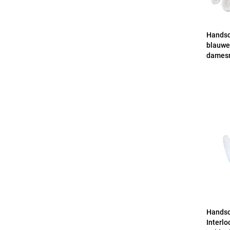
Handsc
blauwe
damesm
Handsc
Interlo