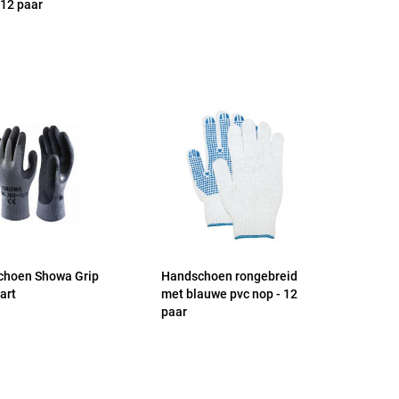
 12 paar
choen Showa Grip
Handschoen rongebreid
art
met blauwe pvc nop - 12
paar