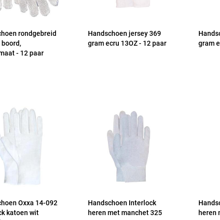
hoen rondgebreid
Handschoen jersey 369
Handsc
 boord,
gram ecru 13OZ - 12 paar
gram e
aat - 12 paar
hoen Oxxa 14-092
Handschoen Interlock
Handsc
ck katoen wit
heren met manchet 325
heren 