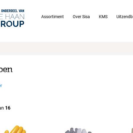
Assortiment
Over Sisa
KMS
Uitzendb
oen
r
an
16