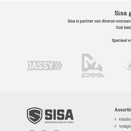
Sisa 
Sisa is partner van diverse vooraa
Ook bied
Speciaal v
Assorti
Kledin
Veilig