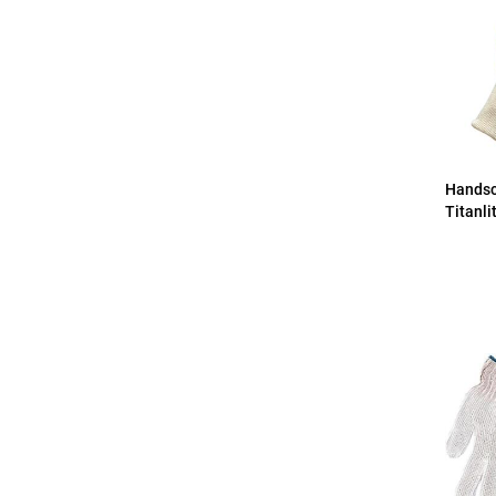
Hands
Titanli