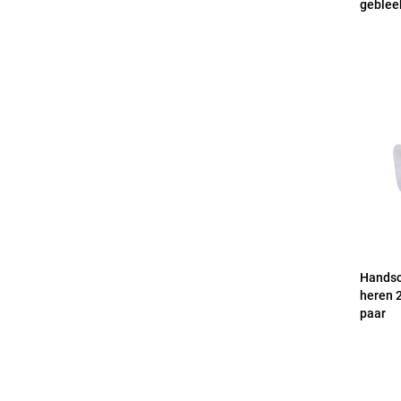
gebleek
Handsc
heren 
paar