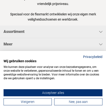
vriendelijk prijsniveau.
Speciaal voor de flexmarkt ontwikkelen wij onze eigen merk
veiligheidsschoenen en werkbroek.
Assortiment
Meer
Sisa Bedrijfskleding & Pbms BV
Privacybeleid
Wij gebruiken cookies
We kunnen deze plaatsen voor analyse van onze bezoekersgegevens, om
onze website te verbeteren, gepersonaliseerde inhoud te tonen en om u een
geweldige website-ervaring te bieden. Voor meer informatie over de cookies
die we gebruiken opent u de instellingen.




Accepteer alles
Contactformulier
Weigeren
Nee, pas aan
Algemene voorwaarden
Privacy
Webdesign