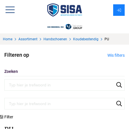
Assortiment
Home
Assortiment
Handschoenen
Koudebestendig
PU
Over Sisa
Filteren op
Wis filters
KMS
Uitzendbureau?
Zoeken
Filter