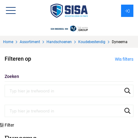
Assortiment
Home
Assortiment
Handschoenen
Koudebestendig
Dyneema
Over Sisa
Filteren op
Wis filters
KMS
Uitzendbureau?
Zoeken
Filter