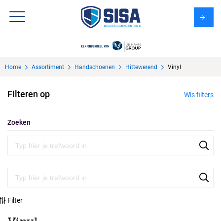
Assortiment
Home
Assortiment
Handschoenen
Hittewerend
Vinyl
Over Sisa
Filteren op
Wis filters
KMS
Uitzendbureau?
Zoeken
Filter