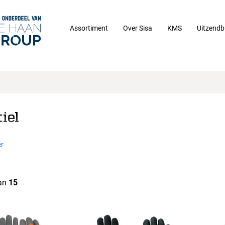
Assortiment
Over Sisa
KMS
Uitzendb
iel
r
an
15