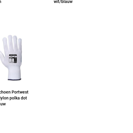
m
wit/blauw
choen Portwest
ylon polka dot
auw