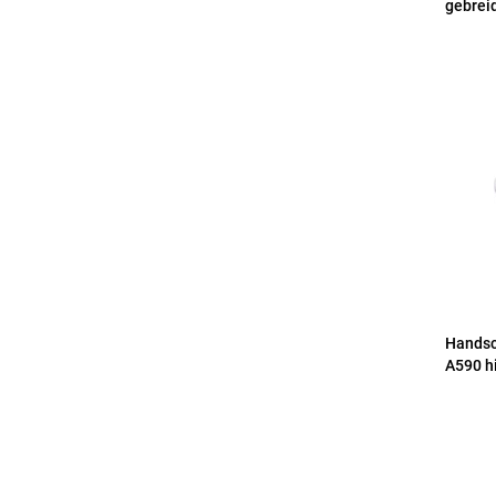
gebrei
Handsc
A590 h