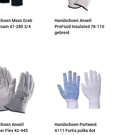
choen Maxx Grab
Handschoen Ansell
foam 47-280 3/4
ProFood Insulated 78-110
gebreid
hoen Ansell
Handschoen Portwest
er Flex 42-445
A111 Fortis polka dot