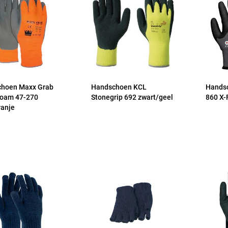
hoen Maxx Grab
Handschoen KCL
Hands
foam 47-270
Stonegrip 692 zwart/geel
860 X-
ranje