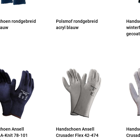
hoen rondgebreid
Polsmof rondgebreid
Hands
lauw
acryl blauw
winter
gecoat
hoen Ansell
Handschoen Ansell
Handsc
A-Knit 78-101
Crusader Flex 42-474
Crusad