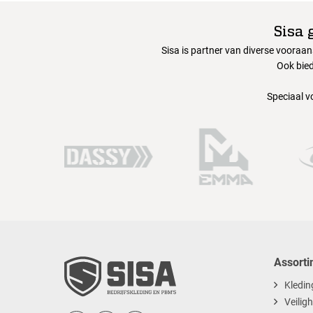
Sisa 
Sisa is partner van diverse vooraa
Ook bied
Speciaal v
Assorti
Kledin
Veilig