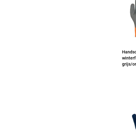
Handsc
winter
grijs/o