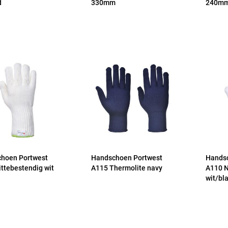
d
330mm
240m
hoen Portwest
Handschoen Portwest
Hands
ittebestendig wit
A115 Thermolite navy
A110 N
wit/bl