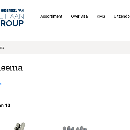
Assortiment
Over Sisa
KMS
Uitzendb
ema
neema
r
an
10