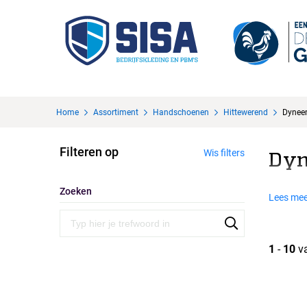
Home
Assortiment
Handschoenen
Hittewerend
Dyne
Filteren op
Wis filters
Dy
Zoeken
Lees mee
1
-
10
v