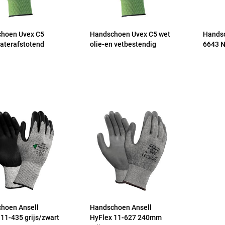
hoen Uvex C5
Handschoen Uvex C5 wet
Handsc
aterafstotend
olie-en vetbestendig
6643 N
hoen Ansell
Handschoen Ansell
11-435 grijs/zwart
HyFlex 11-627 240mm