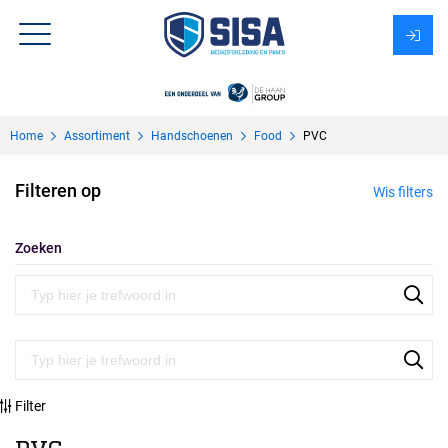
Assortiment
Home
Assortiment
Handschoenen
Food
PVC
Over Sisa
Filteren op
Wis filters
KMS
Uitzendbureau?
Zoeken
Filter