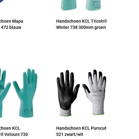
choen Mapa
Handschoen KCL Tricotril
t 472 blauw
Winter 738 300mm groen
choen KCL
Handschoen KCL Purocut
il Velours 730
521 zwart/wit