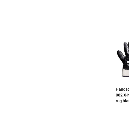
Handsc
082 X-N
rug bl