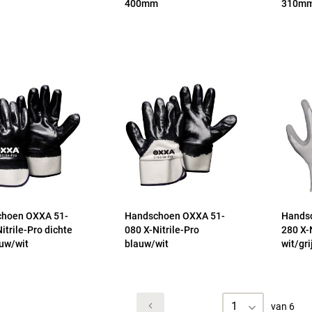
400mm
310m
hoen OXXA 51-
Handschoen OXXA 51-
Hands
itrile-Pro dichte
080 X-Nitrile-Pro
280 X-
auw/wit
blauw/wit
wit/gri
1
van 6