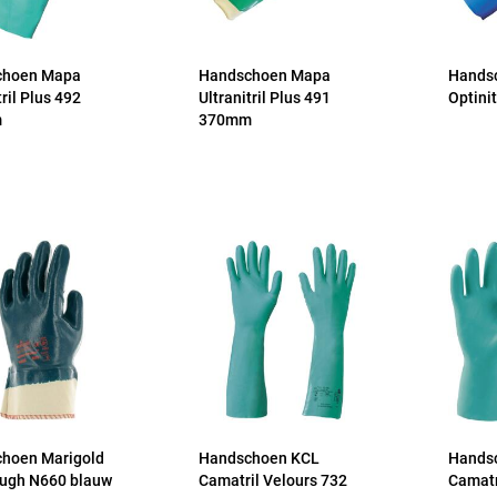
choen Mapa
Handschoen Mapa
Hands
tril Plus 492
Ultranitril Plus 491
Optini
m
370mm
hoen Marigold
Handschoen KCL
Hands
ough N660 blauw
Camatril Velours 732
Camatr