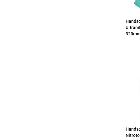
Hands
Ultrani
320m
Handsc
Nitrot