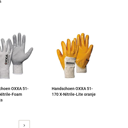
m
choen OXXA 51-
Handschoen OXXA 51-
Nitrile-Foam
170 X-Nitrile-Lite oranje
js