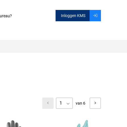
Inloggen KMS
ureau?
1
van 6