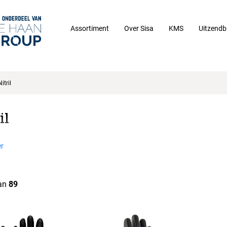
Assortiment
Over Sisa
KMS
Uitzendb
Nitril
il
r
an
89