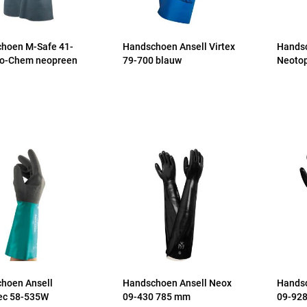
hoen M-Safe 41-
Handschoen Ansell Virtex
Handsc
o-Chem neopreen
79-700 blauw
Neotop
hoen Ansell
Handschoen Ansell Neox
Handsc
ec 58-535W
09-430 785 mm
09-92