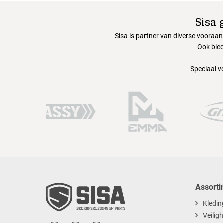
Sisa 
Sisa is partner van diverse vooraa
Ook bied
Speciaal v
Assorti
Kledin
Veilig