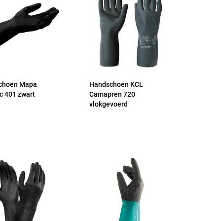
choen Mapa
Handschoen KCL
c 401 zwart
Camapren 720
vlokgevoerd