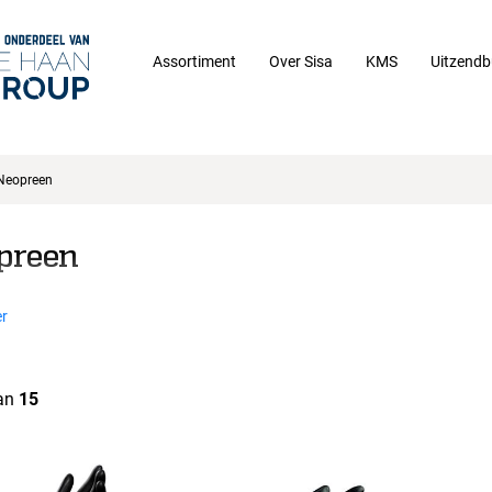
Assortiment
Over Sisa
KMS
Uitzendb
Neopreen
preen
r
an
15