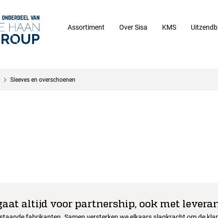
Assortiment
Over Sisa
KMS
Uitzendb
Sleeves en overschoenen
gaat altijd voor partnership, ook met leveran
nstaande fabrikanten. Samen versterken we elkaars slagkracht om de klant