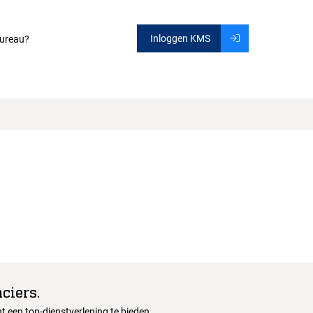
Inloggen KMS
ureau?
ciers.
 een top-dienstverlening te bieden.