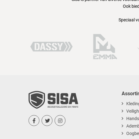
Ook bied
Speciaal v
Assorti
Kledin
Veilig
Hands



Ademb
Oogbe