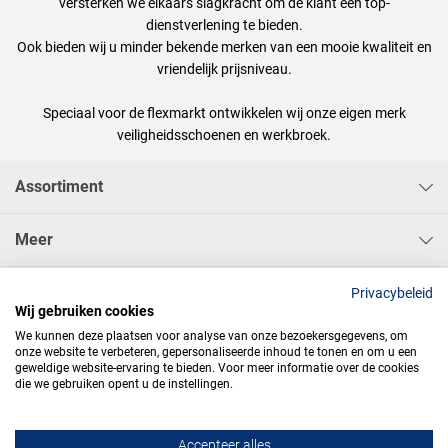
versterken we elkaars slagkracht om de klant een top-
dienstverlening te bieden.
Ook bieden wij u minder bekende merken van een mooie kwaliteit en
vriendelijk prijsniveau.
Speciaal voor de flexmarkt ontwikkelen wij onze eigen merk
veiligheidsschoenen en werkbroek.
Assortiment
Meer
Sisa Bedrijfskleding & Pbms BV
Privacybeleid
Wij gebruiken cookies
We kunnen deze plaatsen voor analyse van onze bezoekersgegevens, om
onze website te verbeteren, gepersonaliseerde inhoud te tonen en om u een
geweldige website-ervaring te bieden. Voor meer informatie over de cookies
die we gebruiken opent u de instellingen.




Accepteer alles