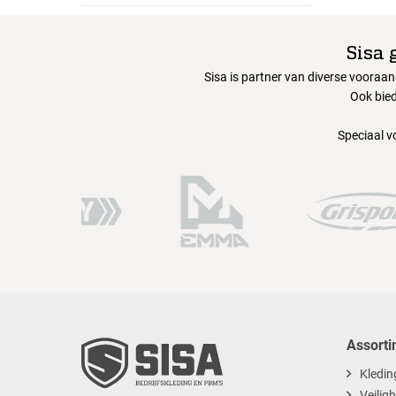
Sisa 
Sisa is partner van diverse vooraa
Ook bied
Speciaal v
Assorti
Kledin
Veilig