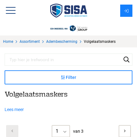
Assortiment
Home
Assortiment
Adembescherming
Volgelaatsmaskers
Over Sisa
KMS
Uitzendbureau?
Filter
Volgelaatsmaskers
Lees meer
1
van 3