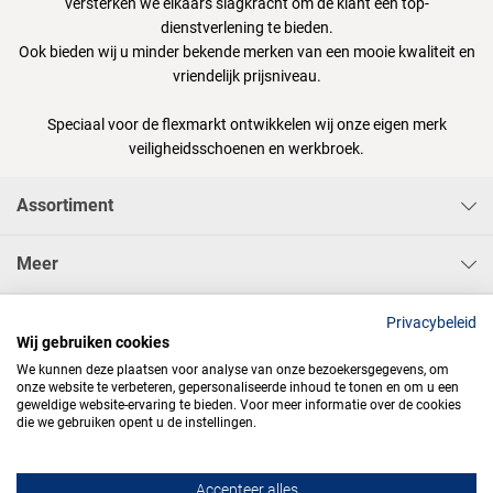
versterken we elkaars slagkracht om de klant een top-
dienstverlening te bieden.
Ook bieden wij u minder bekende merken van een mooie kwaliteit en
vriendelijk prijsniveau.
Speciaal voor de flexmarkt ontwikkelen wij onze eigen merk
veiligheidsschoenen en werkbroek.
Assortiment
Meer
Sisa Bedrijfskleding & Pbms BV
Privacybeleid
Wij gebruiken cookies
We kunnen deze plaatsen voor analyse van onze bezoekersgegevens, om
onze website te verbeteren, gepersonaliseerde inhoud te tonen en om u een
geweldige website-ervaring te bieden. Voor meer informatie over de cookies
die we gebruiken opent u de instellingen.




Accepteer alles