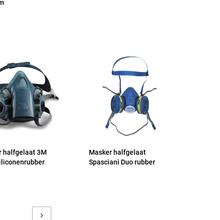
m
 halfgelaat 3M
Masker halfgelaat
iliconenrubber
Spasciani Duo rubber