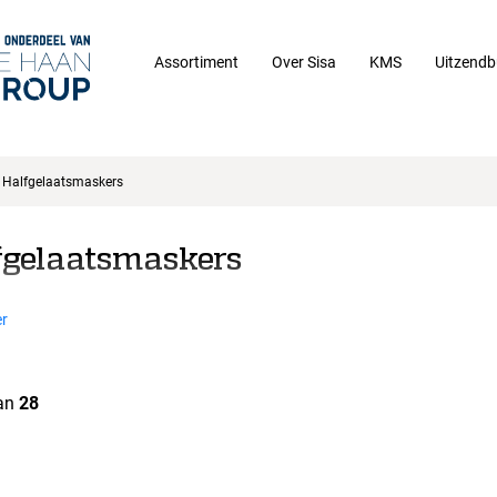
Assortiment
Over Sisa
KMS
Uitzendb
Halfgelaatsmaskers
fgelaatsmaskers
r
an
28