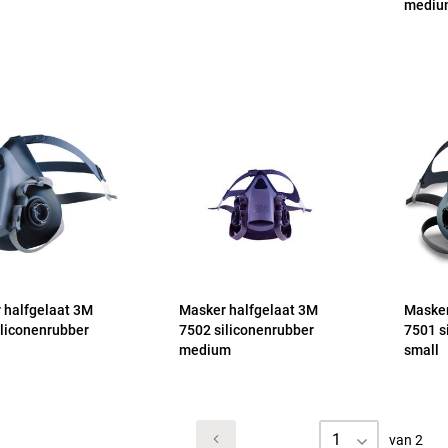
mediu
 halfgelaat 3M
Masker halfgelaat 3M
Masker
iliconenrubber
7502 siliconenrubber
7501 s
medium
small
1
van 2