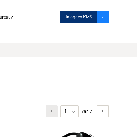
Inloggen KMS
ureau?
1
van 2