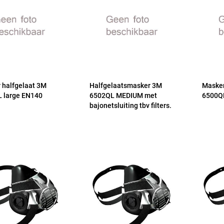
 halfgelaat 3M
Halfgelaatsmasker 3M
Masker
 large EN140
6502QL MEDIUM met
6500Q
bajonetsluiting tbv filters.