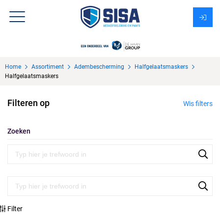
Assortiment
Home
Assortiment
Adembescherming
Halfgelaatsmaskers
Over Sisa
Halfgelaatsmaskers
KMS
Filteren op
Wis filters
Uitzendbureau?
Zoeken
Filter