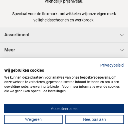
vriendelijk prijsniveau.
Speciaal voor de flexmarkt ontwikkelen wij onze eigen merk
veiligheidsschoenen en werkbroek.
Assortiment
Meer
Sisa Bedrijfskleding & Pbms BV
Privacybeleid
Wij gebruiken cookies
We kunnen deze plaatsen voor analyse van onze bezoekersgegevens, om
onze website te verbeteren, gepersonaliseerde inhoud te tonen en om u een
geweldige website-ervaring te bieden. Voor meer informatie over de cookies
die we gebruiken opent u de instellingen.




Accepteer alles
Contactformulier
Weigeren
Nee, pas aan
Algemene voorwaarden
Privacy
Webdesign