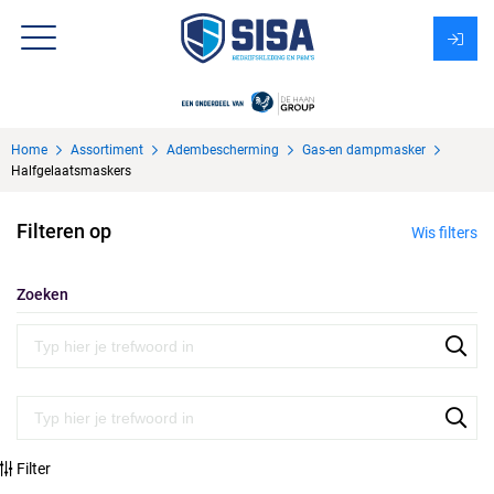
Assortiment
Home
Assortiment
Adembescherming
Gas-en dampmasker
Over Sisa
Halfgelaatsmaskers
KMS
Filteren op
Wis filters
Uitzendbureau?
Zoeken
Filter