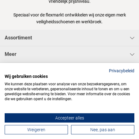
vriendelijk prijsniveau.
Speciaal voor de flexmarkt ontwikkelen wij onze eigen merk
veiligheidsschoenen en werkbroek.
Assortiment
Meer
Sisa Bedrijfskleding & Pbms BV
Privacybeleid
Wij gebruiken cookies
We kunnen deze plaatsen voor analyse van onze bezoekersgegevens, om
onze website te verbeteren, gepersonaliseerde inhoud te tonen en om u een
geweldige website-ervaring te bieden. Voor meer informatie over de cookies
die we gebruiken opent u de instellingen.




Accepteer alles
Contactformulier
Weigeren
Nee, pas aan
Algemene voorwaarden
Privacy
Webdesign