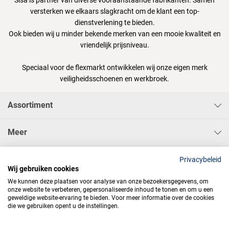
Sisa is partner van diverse vooraanstaande fabrikanten. Samen
versterken we elkaars slagkracht om de klant een top-
dienstverlening te bieden.
Ook bieden wij u minder bekende merken van een mooie kwaliteit en
vriendelijk prijsniveau.
Speciaal voor de flexmarkt ontwikkelen wij onze eigen merk
veiligheidsschoenen en werkbroek.
Assortiment
Meer
Sisa Bedrijfskleding & Pbms BV
Privacybeleid
Wij gebruiken cookies
We kunnen deze plaatsen voor analyse van onze bezoekersgegevens, om
onze website te verbeteren, gepersonaliseerde inhoud te tonen en om u een
geweldige website-ervaring te bieden. Voor meer informatie over de cookies
die we gebruiken opent u de instellingen.



