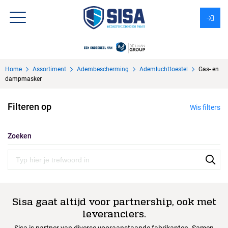
Assortiment
Home
Assortiment
Adembescherming
Ademluchttoestel
Gas- en
Over Sisa
dampmasker
KMS
Filteren op
Wis filters
Uitzendbureau?
Zoeken
Sisa gaat altijd voor partnership, ook met
leveranciers.