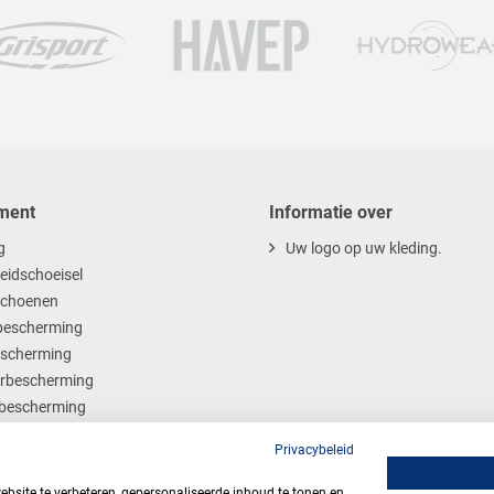
ment
Informatie over
g
Uw logo op uw kleding.
heidschoeisel
choenen
escherming
scherming
rbescherming
bescherming
ables
Privacybeleid
site te verbeteren, gepersonaliseerde inhoud te tonen en