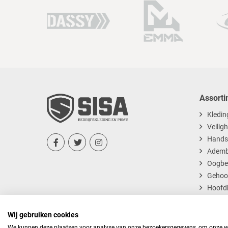
Assorti
Kledin
Veilig
Hands



Ademb
Oogbe
Gehoo
Hoofd
Dispos
Wij gebruiken cookies
We kunnen deze plaatsen voor analyse van onze bezoekersgegevens, om onze web