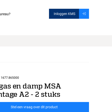
Inloggen KMS
ureau?
1677.865000
r gas en damp MSA
tage A2 - 2 stuks
Stel een vraag over dit product