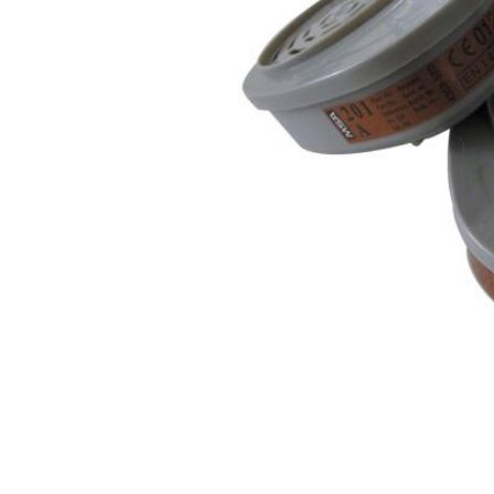
normeringen
EN 14387