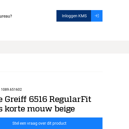
Inloggen KMS
ureau?
1089.651602
 Greiff 6516 RegularFit
 korte mouw beige
Stel een vraag over dit product