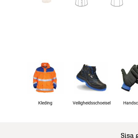
Maten
32
Alle maten
34
36
38
Kleding
Veiligheidsschoeisel
Handsc
40
42
Sisa 