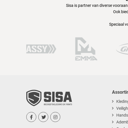
Sisa is partner van diverse vooraa
44
Ook bied
Speciaal v
46
48
50
52
Assorti
Kledin
Veilig
Hands



Ademb