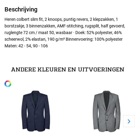
Beschrijving
Heren colbert slim fit, 2 knoops, puntig revers, 2 klepzakken, 1
borstzakje, 3 binnenzakken, AMF-stitching, rugsplit, half gevoerd,
ruglengte 72 cm / maat 50, wasbaar · Doek: 52% polyester, 46%
scheerwol, 2% elastan, 190 g/m² Binnenvoering: 100% polyester
Maten: 42 - 54, 90 - 106
Maten
42
ANDERE KLEUREN EN UITVOERINGEN
Alle maten
44
46
48