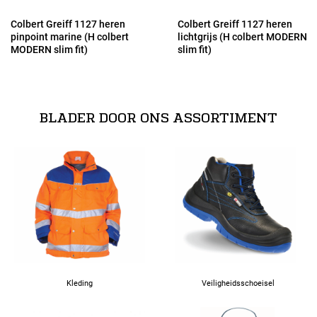
50
Colbert Greiff 1127 heren
Colbert Greiff 1127 heren
pinpoint marine (H colbert
lichtgrijs (H colbert MODERN
MODERN slim fit)
slim fit)
52
54
BLADER DOOR ONS ASSORTIMENT
90
94
98
102
Kleding
Veiligheidsschoeisel
106