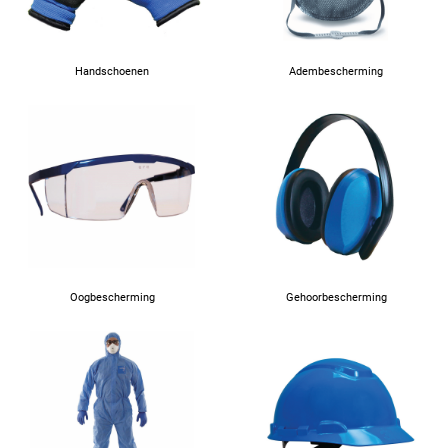
Handschoenen
Adembescherming
Oogbescherming
Gehoorbescherming