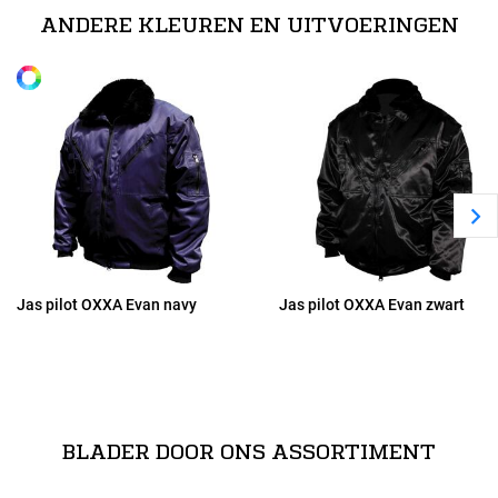
ritssluiting // Afneembare bontkraag // Afritsbare mouwen //
ANDERE KLEUREN EN UITVOERINGEN
Uitneembare acryl voering en vaste nylon voering // Pennenzakje op
Alle maten
M
de mouw en een telefoonzak // Kleur: ko
Lees meer
L
XL
2XL
Jas pilot OXXA Evan navy
Jas pilot OXXA Evan zwart
3XL
BLADER DOOR ONS ASSORTIMENT