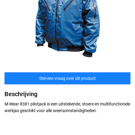
Stel een vraag over dit product
Beschrijving
M-Wear 8381 pilotjack is een uitstekende, stoere en multifunctionele
werkjas geschikt voor alle weersomstandigheden.
Maten
technische specificaties
S
Kwaliteit: 60% polyester/40% katoen, 250 gr/m (Beaver) // Dubbele