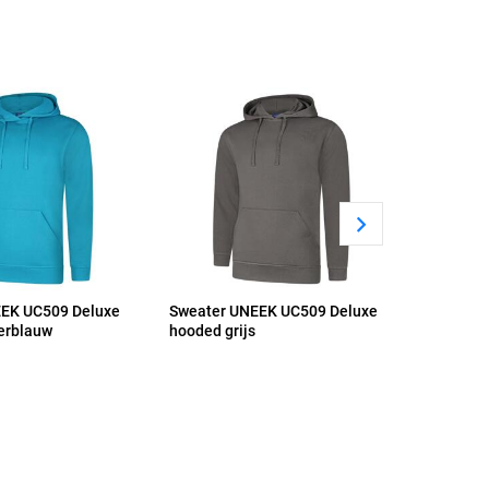
EK UC509 Deluxe
Sweater UNEEK UC509 Deluxe
Sweater
ierblauw
hooded grijs
hooded h