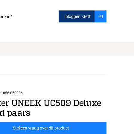
Inloggen KMS
ureau?
1056.050996
er UNEEK UC509 Deluxe
d paars
Stel een vraag over dit product