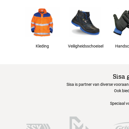
5XL
Kleding
Veiligheidsschoeisel
Handsc
Sisa 
Sisa is partner van diverse vooraa
Ook bied
Speciaal v