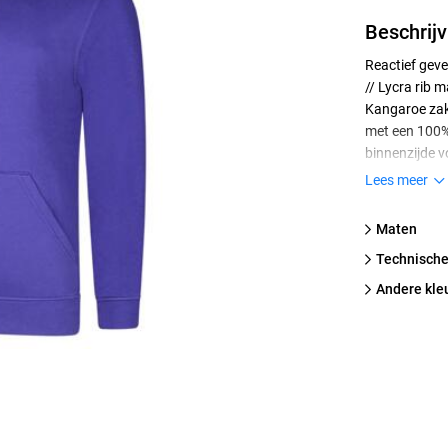
Beschrijv
Reactief geve
// Lycra rib 
Kangaroe zak 
met een 100% 
binnenzijde 
zacht draagco
Lees meer
Maten
technische
Andere kle
atoen