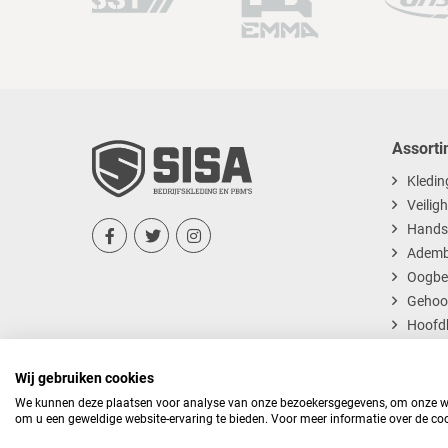
Assorti
Kledin
Veilig
Hands



Ademb
Oogbe
Gehoo
Hoofd
Dispos
Wij gebruiken cookies
We kunnen deze plaatsen voor analyse van onze bezoekersgegevens, om onze web
om u een geweldige website-ervaring te bieden. Voor meer informatie over de coo