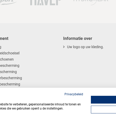
ment
Informatie over
g
Uw logo op uw kleding.
heidschoeisel
choenen
escherming
scherming
rbescherming
bescherming
ables
Privacybeleid
site te verbeteren, gepersonaliseerde inhoud te tonen en
kies die we gebruiken opent u de instellingen.
Algemene voorwaarden
Privacy
Webdesign