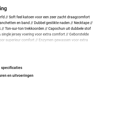
ing
rfd // Soft feel katoen voor een zeer zacht draagcomfort
manchetten en band // Dubbel gestikte naden // Necktape //
// Ton-sur-ton trekkoorden // Capochun uit dubbele stof
single jersey voering voor extra comfort // Geborstelde
voor superieur comfort // Enzymen gewassen voor extra
mfort en verminderde krimp // Tailored fit
 specificaties
uren en uitvoeringen