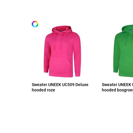
Alle maten
S
M
L
XL
Sweater UNEEK UC509 Deluxe
Sweater UNEEK 
2XL
hooded roze
hooded bosgroe
3XL
4XL