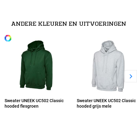
technische specificaties
XS
50% polyester / 50% katoen
ANDERE KLEUREN EN UITVOERINGEN
Alle maten
S
M
L
XL
Sweater UNEEK UC502 Classic
Sweater UNEEK UC502 Classic
hooded flesgroen
hooded grijs mele
2XL
3XL