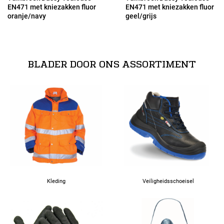
EN471 met kniezakken fluor
EN471 met kniezakken fluor
oranje/navy
geel/grijs
53
54
BLADER DOOR ONS ASSORTIMENT
56
58
60
62
Kleding
Veiligheidsschoeisel
64