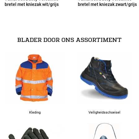
bretel met kniezak wit/grijs
bretel met kniezak zwart/grijs
53
54
BLADER DOOR ONS ASSORTIMENT
56
58
60
62
Kleding
Veiligheidsschoeisel
63